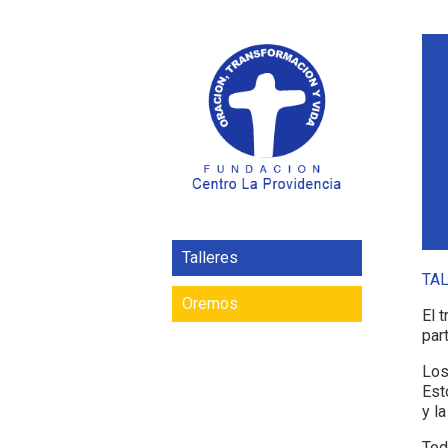
Talleres
TA
Oremos
El 
par
Los
Est
y l
Tod