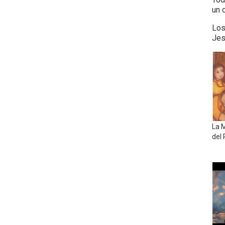
un 
Los
Jes
La M
del