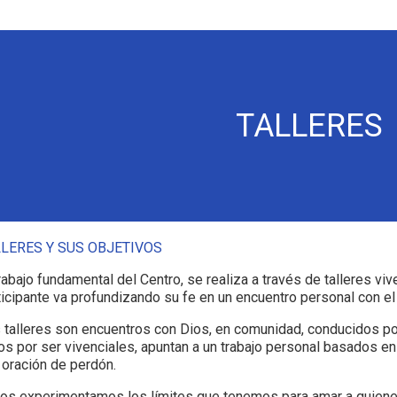
TALLERES
LLERES Y SUS OBJETIVOS
trabajo fundamental del Centro, se realiza a través de talleres vi
ticipante va profundizando su fe en un encuentro personal con el
 talleres son encuentros con Dios, en comunidad, conducidos por
os por ser vivenciales, apuntan a un trabajo personal basados en l
a oración de perdón.
os experimentamos los límites que tenemos para amar a quienes