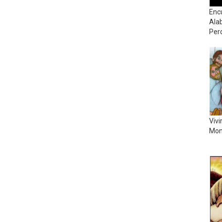
Enc
Ala
Per
Vivi
Mon