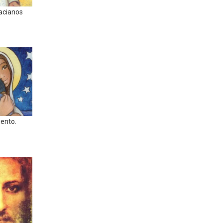
nacianos
iento.