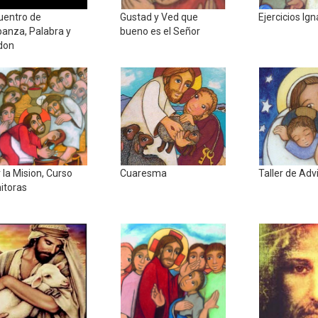
uentro de
Gustad y Ved que
Ejercicios Ig
banza, Palabra y
bueno es el Señor
don
r la Mision, Curso
Cuaresma
Taller de Adv
itoras