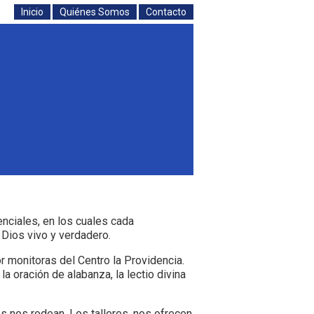
Inicio
Quiénes Somos
Contacto
venciales, en los cuales cada
 Dios vivo y verdadero.
 monitoras del Centro la Providencia.
a oración de alabanza, la lectio divina
 nos rodean, Los talleres, nos ofrecen